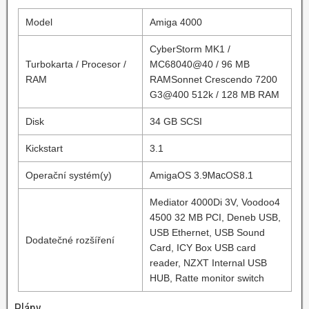
Model
Amiga 4000
CyberStorm MK1 /
Turbokarta / Procesor /
MC68040@40 / 96 MB
RAM
RAM
Sonnet Crescendo 7200
G3@400 512k / 128 MB RAM
Disk
34 GB SCSI
Kickstart
3.1
Operační systém(y)
AmigaOS 3.9
MacOS8.1
Mediator 4000Di 3V,
Voodoo4
4500 32 MB PCI, Deneb USB,
USB Ethernet, USB Sound
Dodatečné rozšíření
Card, ICY Box USB card
reader, NZXT Internal USB
HUB, Ratte monitor switch
Plány