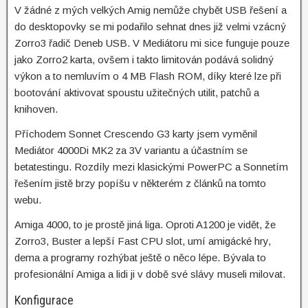
V žádné z mých velkých Amig nemůže chybět USB řešení a
do desktopovky se mi podařilo sehnat dnes již velmi vzácný
Zorro3 řadič Deneb USB. V Mediátoru mi sice funguje pouze
jako Zorro2 karta, ovšem i takto limitován podává solidný
výkon a to nemluvím o 4 MB Flash ROM, díky které lze při
bootování aktivovat spoustu užitečných utilit, patchů a
knihoven.
Příchodem Sonnet Crescendo G3 karty jsem vyměnil
Mediátor 4000Di MK2 za 3V variantu a účastním se
betatestingu. Rozdíly mezi klasickými PowerPC a Sonnetím
řešením jistě brzy popíšu v některém z článků na tomto
webu.
Amiga 4000, to je prostě jiná liga. Oproti A1200 je vidět, že
Zorro3, Buster a lepší Fast CPU slot, umí amigácké hry,
dema a programy rozhýbat ještě o něco lépe. Bývala to
profesionální Amiga a lidi ji v době své slávy museli milovat.
Konfigurace