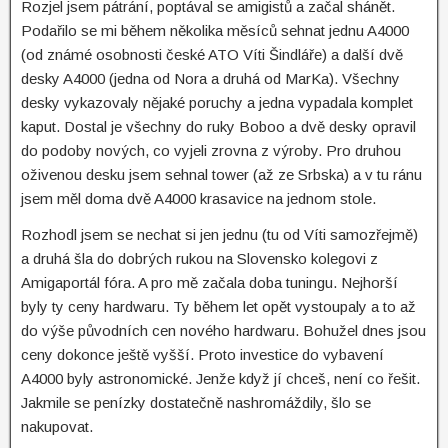
Rozjel jsem pátrání, poptával se amigistů a začal shánět.
Podařilo se mi během několika měsíců sehnat jednu A4000
(od známé osobnosti české ATO Víti Šindláře) a další dvě
desky A4000 (jedna od Nora a druhá od MarKa). Všechny
desky vykazovaly nějaké poruchy a jedna vypadala komplet
kaput. Dostal je všechny do ruky Boboo a dvě desky opravil
do podoby nových, co vyjeli zrovna z výroby. Pro druhou
oživenou desku jsem sehnal tower (až ze Srbska) a v tu ránu
jsem měl doma dvě A4000 krasavice na jednom stole.
Rozhodl jsem se nechat si jen jednu (tu od Víti samozřejmě)
a druhá šla do dobrých rukou na Slovensko kolegovi z
Amigaportál fóra. A pro mě začala doba tuningu. Nejhorší
byly ty ceny hardwaru. Ty během let opět vystoupaly a to až
do výše původních cen nového hardwaru. Bohužel dnes jsou
ceny dokonce ještě vyšší. Proto investice do vybavení
A4000 byly astronomické. Jenže když jí chceš, není co řešit.
Jakmile se penízky dostatečně nashromáždily, šlo se
nakupovat.