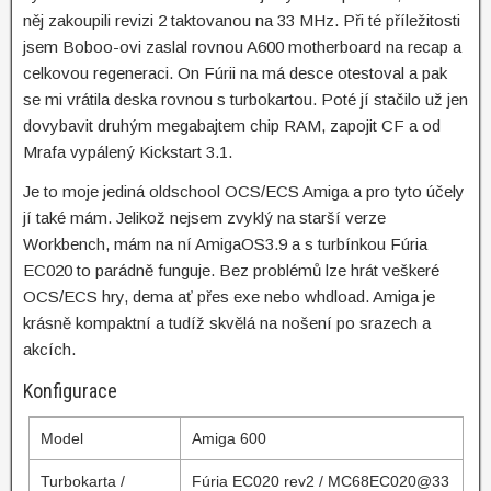
něj zakoupili revizi 2 taktovanou na 33 MHz. Při té příležitosti
jsem Boboo-ovi zaslal rovnou A600 motherboard na recap a
celkovou regeneraci. On Fúrii na má desce otestoval a pak
se mi vrátila deska rovnou s turbokartou. Poté jí stačilo už jen
dovybavit druhým megabajtem chip RAM, zapojit CF a od
Mrafa vypálený Kickstart 3.1.
Je to moje jediná oldschool OCS/ECS Amiga a pro tyto účely
jí také mám. Jelikož nejsem zvyklý na starší verze
Workbench, mám na ní AmigaOS3.9 a s turbínkou Fúria
EC020 to parádně funguje. Bez problémů lze hrát veškeré
OCS/ECS hry, dema ať přes exe nebo whdload. Amiga je
krásně kompaktní a tudíž skvělá na nošení po srazech a
akcích.
Konfigurace
Model
Amiga 600
Turbokarta /
Fúria EC020 rev2 / MC68EC020@33